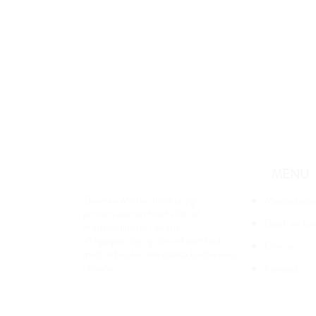
MENU
Skånske Möten booker og
Mødestede
promoverer en bred vifte af
Book en ko
mødefaciliteter i Skåne.
Vi hjælper dig og din virksomhed
Om os
med at booke den næste konference
i Skåne.
Kontakt