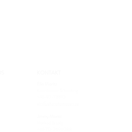
OS
KONTAKT
Elin Moritz
Koordinator & booking
+46 40-78810
elin@skanskamoten.se
Jimmy Moritz
Marked & salg
+46 70-2696088