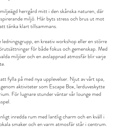
miljeägd herrgård mitt i den skånska naturen, där
inspirerande miljö. Här byts stress och brus ut mot
tt tänka klart tillsammans.
ledningsgrupp, en kreativ workshop eller en större
förutsättningar för både fokus och gemenskap. Med
valda miljöer och en avslappnad atmosfär blir varje
te.
att fylla på med nya upplevelser. Njut av vårt spa,
n genom aktiviteter som Escape Box, lerduveskytte
ium. För lugnare stunder väntar vår lounge med
sspel.
ligt inredda rum med lantlig charm och en kväll i
lokala smaker och en varm atmosfär står i centrum.