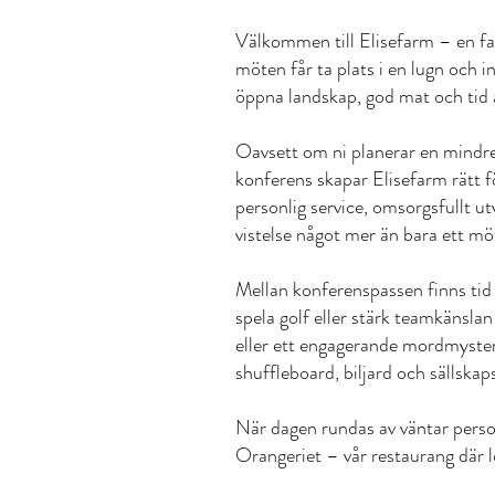
Välkommen till Elisefarm – en fa
möten får ta plats i en lugn och 
öppna landskap, god mat och tid a
Oavsett om ni planerar en mindre 
konferens skapar Elisefarm rätt 
personlig service, omsorgsfullt ut
vistelse något mer än bara ett mö
Mellan konferenspassen finns tid 
spela golf eller stärk teamkänsla
eller ett engagerande mordmyster
shuffleboard, biljard och sällskap
När dagen rundas av väntar person
Orangeriet – vår restaurang där 