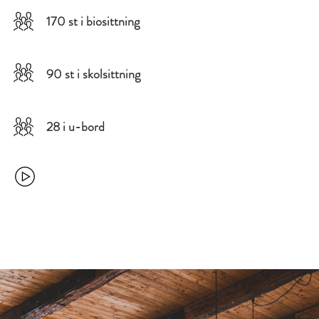
170 st i biosittning
90 st i skolsittning
28 i u-bord