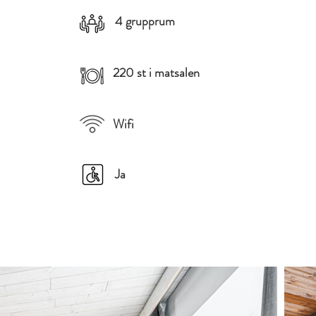
4 grupprum
220 st i matsalen
Wifi
Ja