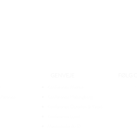
GENVEJE
FØLG 
r
Konference Malmø
nference
Konference Helsingborg
Konference Österlen & Ystad
Konference Lund
Mødesteder A-Ø