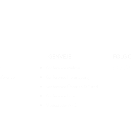
GENVEJE
FØLG 
r
Konference Malmø
nference
Konference Helsingborg
Konference Österlen & Ystad
Konference Lund
Mødesteder A-Ø