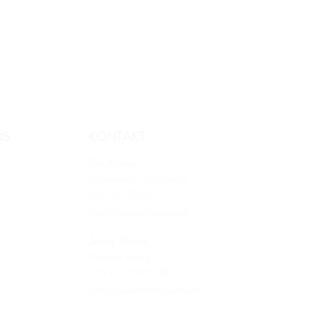
OS
KONTAKT
Elin Moritz
Koordinator & booking
+46 40-78810
elin@skanskamoten.se
Jimmy Moritz
Marked & salg
+46 70-2696088
jimmy@skanskamoten.se