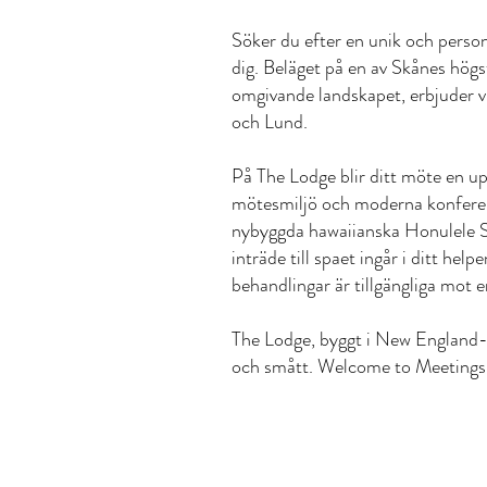
Söker du efter en unik och person
dig. Beläget på en av Skånes högs
omgivande landskapet, erbjuder v
och Lund.
På The Lodge blir ditt möte en up
mötesmiljö och moderna konferensr
nybyggda hawaiianska Honulele Sp
inträde till spaet ingår i ditt he
behandlingar är tillgängliga mot e
The Lodge, byggt i New England-st
och smått. Welcome to Meetings