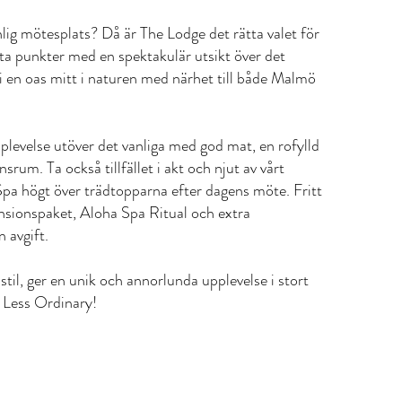
lig mötesplats? Då är The Lodge det rätta valet för
ta punkter med en spektakulär utsikt över det
i en oas mitt i naturen med närhet till både Malmö
plevelse utöver det vanliga med god mat, en rofylld
um. Ta också tillfället i akt och njut av vårt
a högt över trädtopparna efter dagens möte. Fritt
lpensionspaket, Aloha Spa Ritual och extra
n avgift.
il, ger en unik och annorlunda upplevelse i stort
 Less Ordinary!