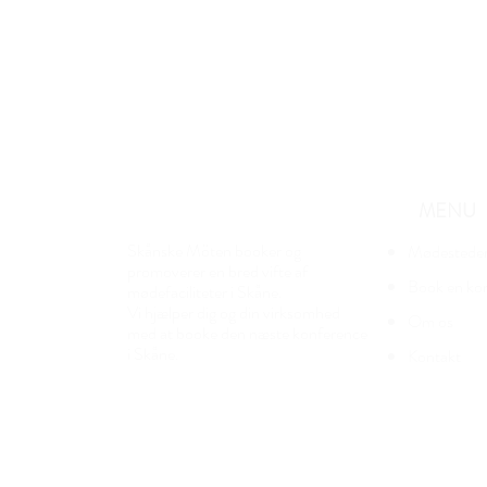
MENU
Skånske Möten booker og
Mødestede
promoverer en bred vifte af
Book en ko
mødefaciliteter i Skåne.
Vi hjælper dig og din virksomhed
Om os
med at booke den næste konference
i Skåne.
Kontakt