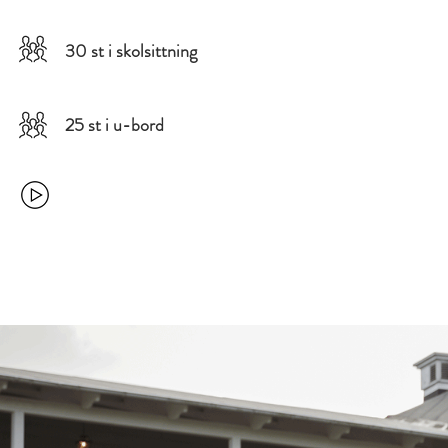
30 st i skolsittning
25 st i u-bord