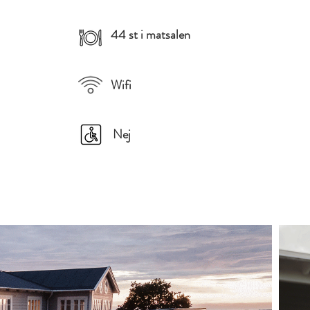
44 st i matsalen
Wifi
Nej