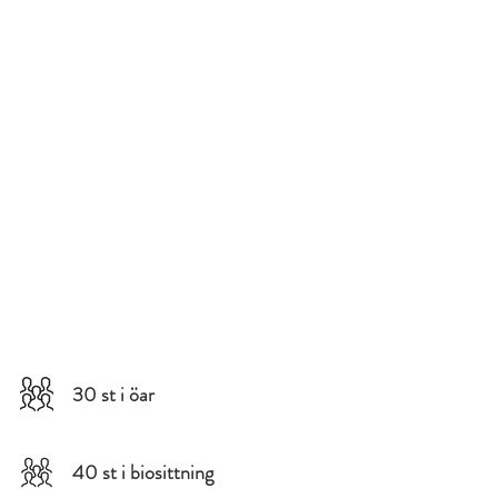
30 st i öar
40 st i biosittning