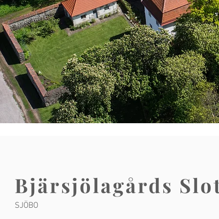
Bjärsjölagårds Slo
SJÖBO