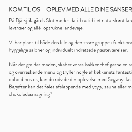
KOM TIL OS – OPLEV MED ALLE DINE SANSE
På Bjärsjölagårds Slot møder datid nutid i et naturskønt l
løvtræer og allé-optrukne landeveje.
Vi har plads til både den lille og den store gruppe i funktion
hyggelige saloner og individuelt indrettede gæsteværelser.
Når det gælder maden, skaber vores køkkenchef gerne en
og overraskende menu og tryller nogle af køkkenets fantast
ophold hos os, kan du udvide din oplevelse med Segway, la
Bagefter kan det føles afslappende med yoga, sauna eller m
chokoladesmagning?