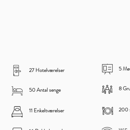
5 Mø
27 Hotelværelser
8 Gru
50 Antal senge
200 s
11 Enkeltværelser