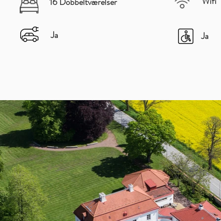
Wifi
16 Dobbeltværelser
Ja
Ja