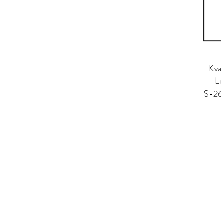
Kva
L
S-26