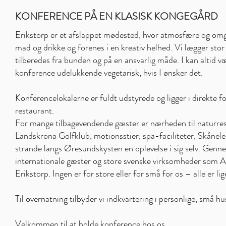
KONFERENCE PÅ EN KLASISK KONGEGÅRD
Erikstorp er et afslappet mødested, hvor atmosfære og om
mad og drikke og forenes i en kreativ helhed. Vi lægger sto
tilberedes fra bunden og på en ansvarlig måde. I kan altid væ
konference udelukkende vegetarisk, hvis I ønsker det.
Konferencelokalerne er fuldt udstyrede og ligger i direkte 
restaurant.
For mange tilbagevendende gæster er nærheden til naturres
Landskrona Golfklub, motionsstier, spa-faciliteter, Skåne
strande langs Øresundskysten en oplevelse i sig selv. Genn
internationale gæster og store svenske virksomheder som
Erikstorp. Ingen er for store eller for små for os – alle er l
Til overnatning tilbyder vi indkvartering i personlige, små hu
Velkommen til at holde konference hos os.