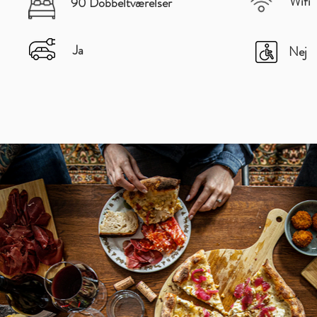
Wifi
90 Dobbeltværelser
Ja
Nej