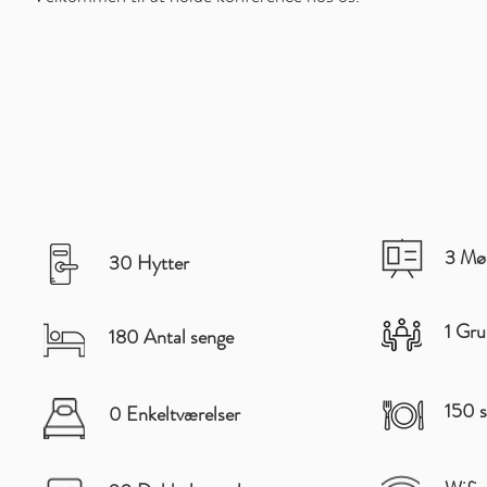
3 Mø
30 Hytter
1 Gru
180 Antal senge
150 s
0 Enkeltværelser