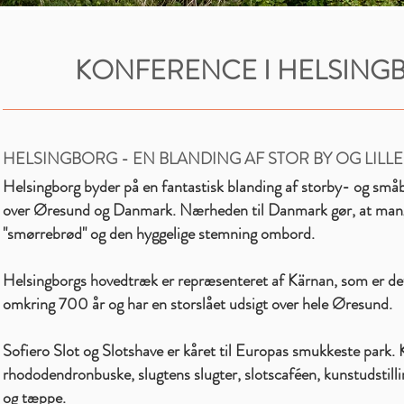
KONFERENCE I HELSIN
HELSINGBORG - EN BLANDING AF STOR BY OG LILLE 
Helsingborg byder på en fantastisk blanding af storby- og små
over Øresund og Danmark. Nærheden til Danmark gør, at mange
"smørrebrød" og den hyggelige stemning ombord.
Helsingborgs hovedtræk er repræsenteret af Kärnan, som er det 
omkring 700 år og har en storslået udsigt over hele Øresund.
Sofiero Slot og Slotshave er kåret til Europas smukkeste par
rhododendronbuske, slugtens slugter, slotscaféen, kunstudstill
og tæppe.