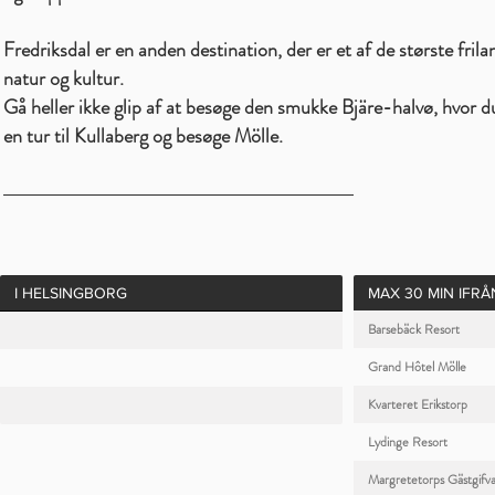
Fredriksdal er en anden destination, der er et af de største fril
natur og kultur.
Gå heller ikke glip af at besøge den smukke Bjäre-halvø, hvor d
en tur til Kullaberg og besøge Mölle.
I HELSINGBORG
MAX 30 MIN IFRÅ
Barsebäck Resort
Grand Hôtel Mölle
Kvarteret Erikstorp
Lydinge Resort
Margretetorps Gästgifv