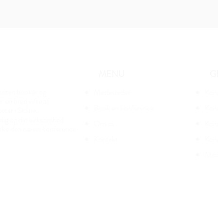
MENU
G
öten booker og
Mødesteder
Kon
 en bred vifte af
Book en konference
Konf
teter i Skåne.
 dig og din virksomhed
Om os
Konf
oke den næste konference
Kontakt
Kon
Mød