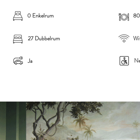
0 Enkelrum
80 
27 Dubbelrum
Wi
Ne
Ja