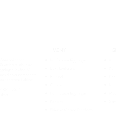
MENY
G
öten bokar och
Konferensanläggningar
Kon
r ett brett utbud av
Boka konferens
Ko
n
gningar i Skåne. Vi
g och din verksamhet att
Bli kund
Konf
sta konferens i Skåne.
Om oss
Kon
556882-9674
För mötesanläggningar
Möt
sk
att
Kontakt
Seme
Skånska Mötens Plattform