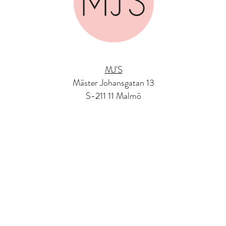
MJ'S
Mäster Johansgatan 13
S-211 11 Malmö