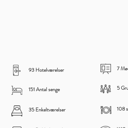
7 Mød
93 Hotelværelser
5 Gru
151 Antal senge
108 s
35 Enkeltværelser