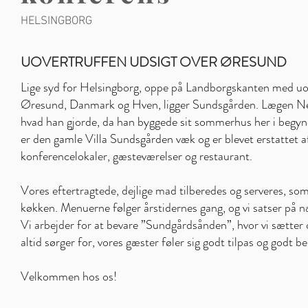
HELSINGBORG
UOVERTRUFFEN UDSIGT OVER ØRESUND
Lige syd for Helsingborg, oppe på Landborgskanten med uov
Øresund, Danmark og Hven, ligger Sundsgården. Lægen Net
hvad han gjorde, da han byg­gede sit sommerhus her i begyn
er den gamle Villa Sundsgården væk og er blevet erstattet af 
konferencelokaler, gæsteværelser og restaurant.
Vores eftertragtede, dejlige mad tilberedes og serveres, som 
køkken. Menuerne følger årstidernes gang, og vi satser på 
Vi arbejder for at bevare ”Sundgårdsånden”, hvor vi sætter
altid sørger for, vores gæster føler sig godt tilpas og godt b
Velkommen hos os!