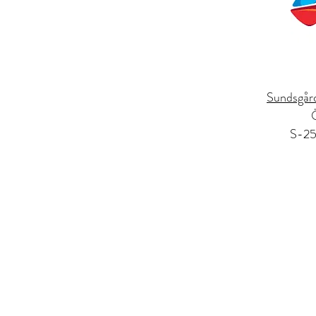
Sundsgård
S-25