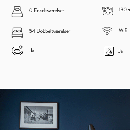
130 s
0 Enkeltværelser
Wifi
54 Dobbeltværelser
Ja
Ja