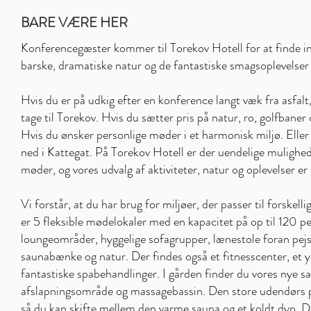
BARE VÆRE HER
Konferencegæster kommer til Torekov Hotell for at finde ins
barske, dramatiske natur og de fantastiske smagsoplevelse
Hvis du er på udkig efter en konference langt væk fra asfalt,
tage til Torekov. Hvis du sætter pris på natur, ro, golfbaner 
Hvis du ønsker personlige møder i et harmonisk miljø. Eller h
ned i Kattegat. På Torekov Hotell er der uendelige mulighede
møder, og vores udvalg af aktiviteter, natur og oplevelser er 
Vi forstår, at du har brug for miljøer, der passer til forskel
er 5 fleksible mødelokaler med en kapacitet på op til 120 p
loungeområder, hyggelige sofagrupper, lænestole foran pejs
saunabænke og natur. Der findes også et fitnesscenter, et 
fantastiske spabehandlinger. I gården finder du vores nye 
afslapningsområde og massagebassin. Den store udendørs poo
så du kan skifte mellem den varme sauna og et koldt dyp. D