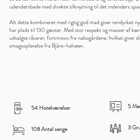
udendørsbade med direkte tilknytning til det indendørs sp
Alt dette kombineret med rigtig god mad giver rendyrket n
har plads til 130 gæster. Med stor respekt og masser af kær
udvalgte råvarer, fortrinsvis fra nabogårdene, hvilket giver d
smagsoplevelse fra Bjäre-halvøen.
5 Mø
54 Hotelværelser
3 Gru
108 Antal senge