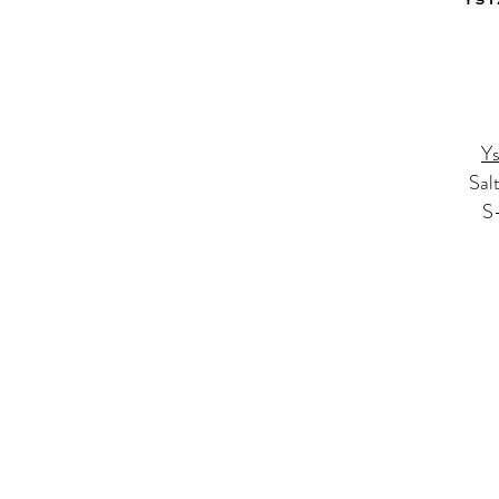
Ys
Sal
S