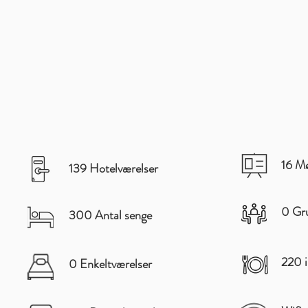
16 Mø
139 Hotelværelser
0 Gru
300 Antal senge
220 i
0 Enkeltværelser