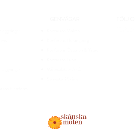
GENVÄGAR
FÖLJ O
nläggningar
Konferens Malmö
rens
Ko
nferens Helsingborg
Konferens Österlen & Ystad
Konferens Lund
nläggningar
Mötesplatser A-Ö
Semester i Skåne
tens Plattform