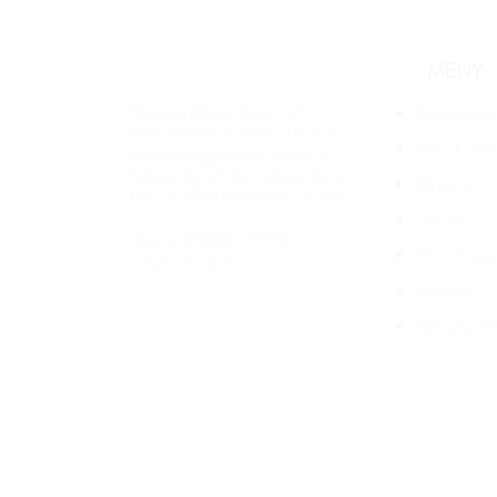
MENY
Skånska Möten bokar och
Konferensa
marknadsför ett brett utbud av
Boka konfe
mötesanläggningar i Skåne. Vi
hjälper dig och din verksamhet att
Bli kund
boka in nästa konferens i Skåne.
Om oss
Org nr: 556882-9674
För mötesa
Innehar
F-sk
att
Kontakt
Skånska Mö