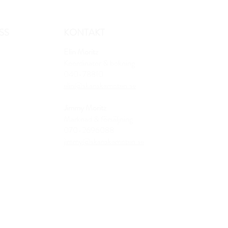
SS
KONTAKT
Elin Moritz
Koordinator & bokning
040-78810
elin@skanskamoten.se
Jimmy Moritz
Marknad & försäljning
070-2696088
jimmy@skanskamoten.se