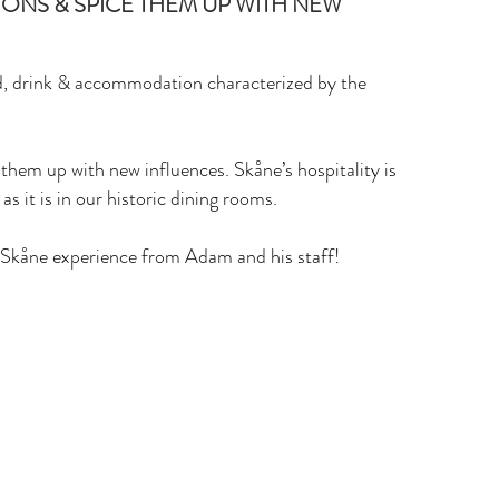
IONS & SPICE THEM UP WITH NEW
od, drink & accommodation characterized by the
 them up with new influences. Skåne’s hospitality is
as it is in our historic dining rooms.
Skåne experience from Adam and his staff!