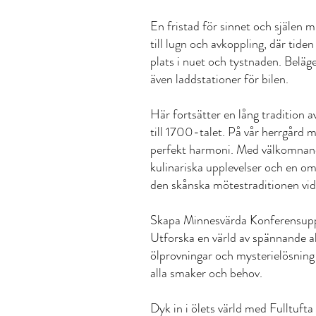
En fristad för sinnet och själen mi
till lugn och avkoppling, där tiden
plats i nuet och tystnaden. Beläget 
även laddstationer för bilen.
Här fortsätter en lång tradition 
till 1700-talet. På vår herrgård
perfekt harmoni. Med välkomnande
kulinariska upplevelser och en omg
den skånska mötestraditionen vid
Skapa Minnesvärda Konferensupp
Utforska en värld av spännande ak
ölprovningar och mysterielösning 
alla smaker och behov.
Dyk in i ölets värld med Fulltuft