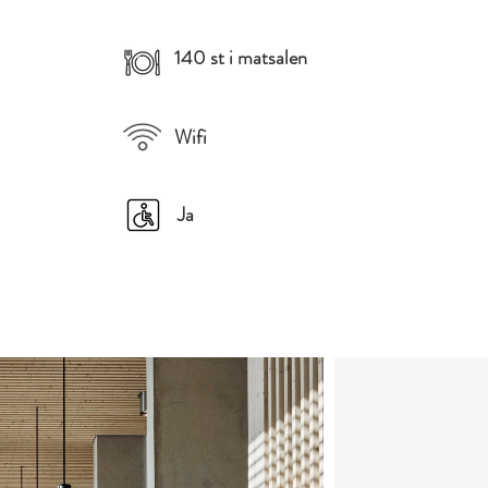
140 st i matsalen
Wifi
Ja