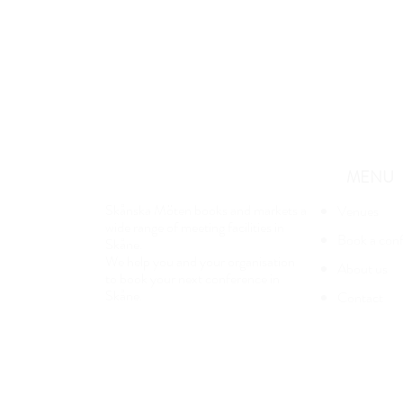
MENU
Skånska Möten books and markets a
Venues
wide range of meeting facilities in
Book a con
Skåne.
We help you and your organisation
About us
to book your next conference in
Skåne.
Contact