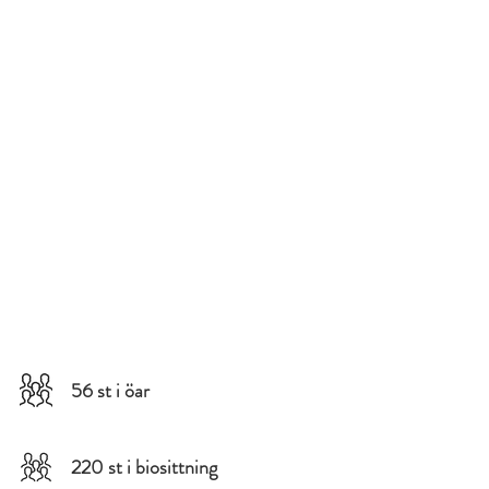
56 st i öar
220 st i biosittning