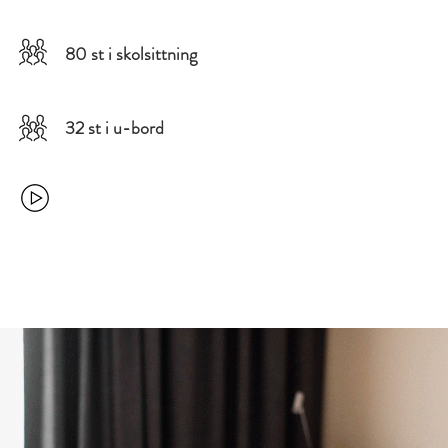
80 st i skolsittning
32 st i u-bord