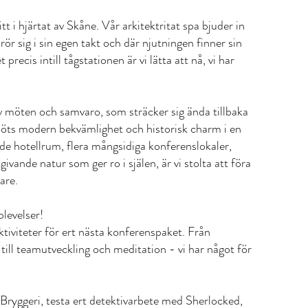
tt i hjärtat av Skåne. Vår arkitektritat spa bjuder in
 rör sig i sin egen takt och där njutningen finner sin
precis intill tågstationen är vi lätta att nå, vi har
av möten och samvaro, som sträcker sig ända tillbaka
 möts modern bekvämlighet och historisk charm i en
 hotellrum, flera mångsidiga konferenslokaler,
ivande natur som ger ro i själen, är vi stolta att föra
are.
levelser!
tiviteter för ert nästa konferenspaket. Från
till teamutveckling och meditation - vi har något för
a Bryggeri, testa ert detektivarbete med Sherlocked,