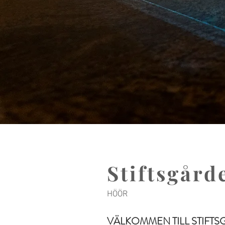
Stiftsgård
HÖÖR
VÄLKOMMEN TILL STIFT