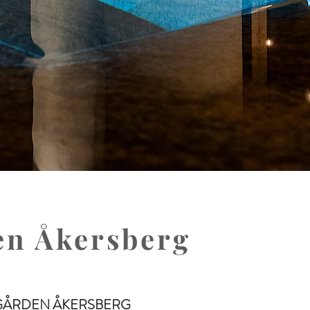
en Åkersberg
SGÅRDEN ÅKERSBERG