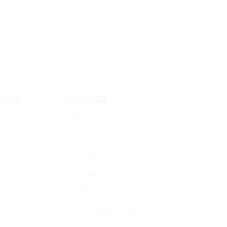
W US
CONTACT
Elin Moritz
Coordinator & booking
+46 40-78810
elin@skanskamoten.se
Jimmy Moritz
Market & sale
+46 70-2696088
jimmy@skanskamoten.se