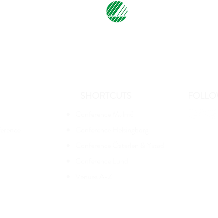
SHORTCUTS
FOLLO
Conference Malmö
ference
Conference Helsingborg
Conference Österlen & Ystad
Conference Lund
Venues A-Z