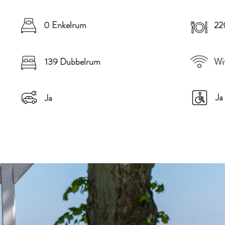
0 Enkelrum
220
139 Dubbelrum
Wi
Ja
Ja