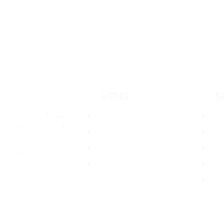
MENU
S
öten books and markets a
Venues
Con
of meeting facilities in
Book a conference
Con
u and your organisation
About us
Conf
ur next conference in
Contact
Con
Ven