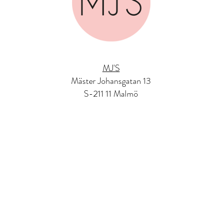
MJ'S
Mäster Johansgatan 13
S-211 11 Malmö