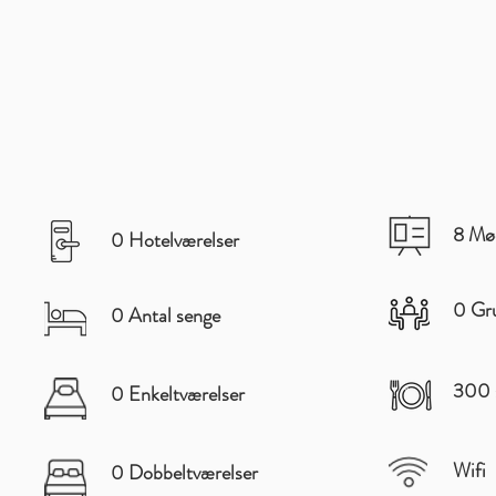
8 Mø
0 Hotelværelser
0 Gru
0 Antal senge
300 s
0 Enkeltværelser
Wifi
0 Dobbeltværelser